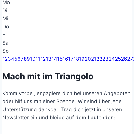
Mo
Di
Mi
Do
Fr
Sa
So
1
2
3
4
5
6
7
8
9
10
11
12
13
14
15
16
17
18
19
20
21
22
23
24
25
26
27
Mach mit im Triangolo
Komm vorbei, engagiere dich bei unseren Angeboten
oder hilf uns mit einer Spende. Wir sind über jede
Unterstützung dankbar. Trag dich jetzt in unseren
Newsletter ein und bleibe auf dem Laufenden: