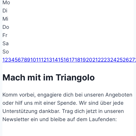
Mo
Di
Mi
Do
Fr
Sa
So
1
2
3
4
5
6
7
8
9
10
11
12
13
14
15
16
17
18
19
20
21
22
23
24
25
26
27
Mach mit im Triangolo
Komm vorbei, engagiere dich bei unseren Angeboten
oder hilf uns mit einer Spende. Wir sind über jede
Unterstützung dankbar. Trag dich jetzt in unseren
Newsletter ein und bleibe auf dem Laufenden: