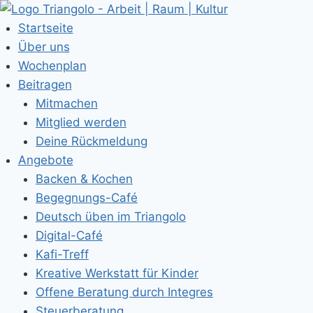
Zum
Inhalt
Startseite
springen
Über uns
Wochenplan
Beitragen
Mitmachen
Mitglied werden
Deine Rückmeldung
Angebote
Backen & Kochen
Begegnungs-Café
Deutsch üben im Triangolo
Digital-Café
Kafi-Treff
Kreative Werkstatt für Kinder
Offene Beratung durch Integres
Steuerberatung