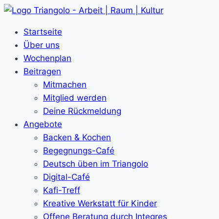
Zum
Inhalt
Startseite
springen
Über uns
Wochenplan
Beitragen
Mitmachen
Mitglied werden
Deine Rückmeldung
Angebote
Backen & Kochen
Begegnungs-Café
Deutsch üben im Triangolo
Digital-Café
Kafi-Treff
Kreative Werkstatt für Kinder
Offene Beratung durch Integres