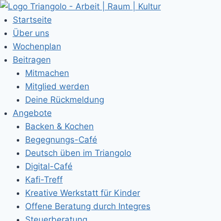
Zum
Inhalt
Startseite
springen
Über uns
Wochenplan
Beitragen
Mitmachen
Mitglied werden
Deine Rückmeldung
Angebote
Backen & Kochen
Begegnungs-Café
Deutsch üben im Triangolo
Digital-Café
Kafi-Treff
Kreative Werkstatt für Kinder
Offene Beratung durch Integres
Steuerberatung