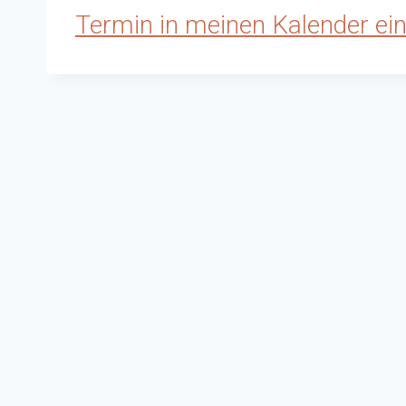
Termin in meinen Kalender ein
KONTAKT
Triangolo
Zentralstrasse 50
CH-8212 Neuhausen am Rheinfall
Telefon: 052 640 17 77
Mail:
contact@artri.ch