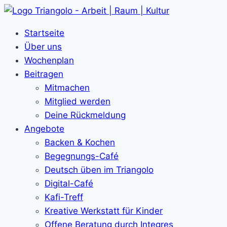
Zum
Inhalt
Startseite
springen
Über uns
Wochenplan
Beitragen
Mitmachen
Mitglied werden
Deine Rückmeldung
Angebote
Backen & Kochen
Begegnungs-Café
Deutsch üben im Triangolo
Digital-Café
Kafi-Treff
Kreative Werkstatt für Kinder
Offene Beratung durch Integres