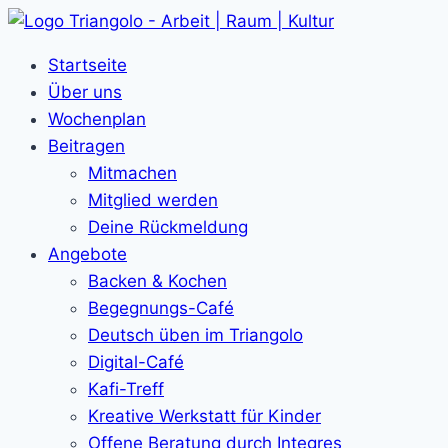
Zum
Inhalt
Startseite
springen
Über uns
Wochenplan
Beitragen
Mitmachen
Mitglied werden
Deine Rückmeldung
Angebote
Backen & Kochen
Begegnungs-Café
Deutsch üben im Triangolo
Digital-Café
Kafi-Treff
Kreative Werkstatt für Kinder
Offene Beratung durch Integres