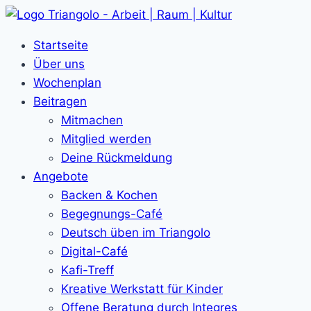
Zum
Inhalt
Startseite
springen
Über uns
Wochenplan
Beitragen
Mitmachen
Mitglied werden
Deine Rückmeldung
Angebote
Backen & Kochen
Begegnungs-Café
Deutsch üben im Triangolo
Digital-Café
Kafi-Treff
Kreative Werkstatt für Kinder
Offene Beratung durch Integres