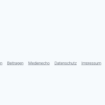
eich beim Kirchackerareal zu finden.
an
Beitragen
Medienecho
Datenschutz
Impressum