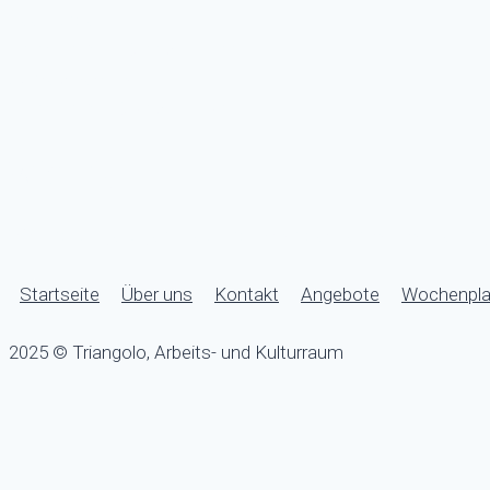
Teestunde
10.08.2026 – 19:00 bis 21:00
Schreibwerkstatt
12.08.2026 – 9:30 bis 11:30
Wichtig
Wir sind umgezogen! Neu sind wir an der Zentralstrasse 50 gl
Startseite
Über uns
Kontakt
Angebote
Wochenpl
2025 © Triangolo, Arbeits- und Kulturraum