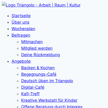
Zum
Inhalt
Startseite
springen
Über uns
Wochenplan
Beitragen
Mitmachen
Mitglied werden
Deine Rückmeldung
Angebote
Backen & Kochen
Begegnungs-Café
Deutsch üben im Triangolo
Digital-Café
Kafi-Treff
Kreative Werkstatt für Kinder
Offene Beratung durch Integres