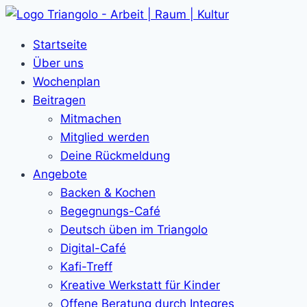
Zum
Inhalt
Startseite
springen
Über uns
Wochenplan
Beitragen
Mitmachen
Mitglied werden
Deine Rückmeldung
Angebote
Backen & Kochen
Begegnungs-Café
Deutsch üben im Triangolo
Digital-Café
Kafi-Treff
Kreative Werkstatt für Kinder
Offene Beratung durch Integres