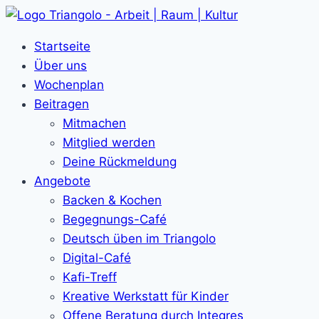
Zum
Inhalt
Startseite
springen
Über uns
Wochenplan
Beitragen
Mitmachen
Mitglied werden
Deine Rückmeldung
Angebote
Backen & Kochen
Begegnungs-Café
Deutsch üben im Triangolo
Digital-Café
Kafi-Treff
Kreative Werkstatt für Kinder
Offene Beratung durch Integres