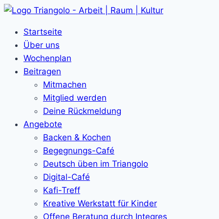
Zum
Inhalt
Startseite
springen
Über uns
Wochenplan
Beitragen
Mitmachen
Mitglied werden
Deine Rückmeldung
Angebote
Backen & Kochen
Begegnungs-Café
Deutsch üben im Triangolo
Digital-Café
Kafi-Treff
Kreative Werkstatt für Kinder
Offene Beratung durch Integres