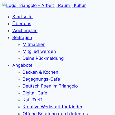
Zum
Inhalt
Startseite
springen
Über uns
Wochenplan
Beitragen
Mitmachen
Mitglied werden
Deine Rückmeldung
Angebote
Backen & Kochen
Begegnungs-Café
Deutsch üben im Triangolo
Digital-Café
Kafi-Treff
Kreative Werkstatt für Kinder
Offene Beratung durch Integres