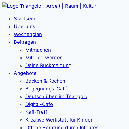
Zum
Inhalt
Startseite
springen
Über uns
Wochenplan
Beitragen
Mitmachen
Mitglied werden
Deine Rückmeldung
Angebote
Backen & Kochen
Begegnungs-Café
Deutsch üben im Triangolo
Digital-Café
Kafi-Treff
Kreative Werkstatt für Kinder
Offene Beratung durch Integres