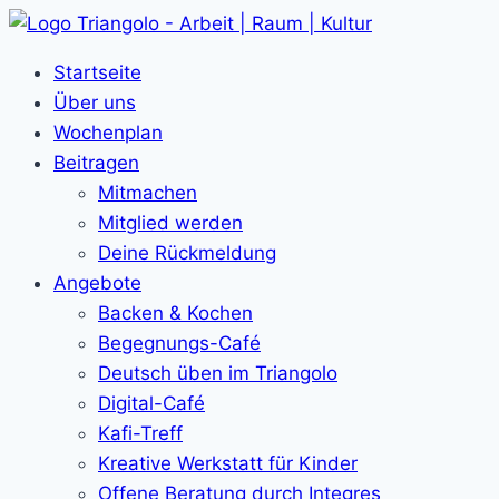
Zum
Inhalt
Startseite
springen
Über uns
Wochenplan
Beitragen
Mitmachen
Mitglied werden
Deine Rückmeldung
Angebote
Backen & Kochen
Begegnungs-Café
Deutsch üben im Triangolo
Digital-Café
Kafi-Treff
Kreative Werkstatt für Kinder
Offene Beratung durch Integres