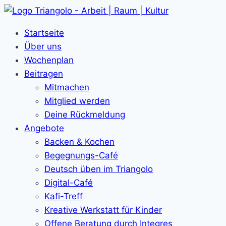
Zum
Inhalt
Startseite
springen
Über uns
Wochenplan
Beitragen
Mitmachen
Mitglied werden
Deine Rückmeldung
Angebote
Backen & Kochen
Begegnungs-Café
Deutsch üben im Triangolo
Digital-Café
Kafi-Treff
Kreative Werkstatt für Kinder
Offene Beratung durch Integres