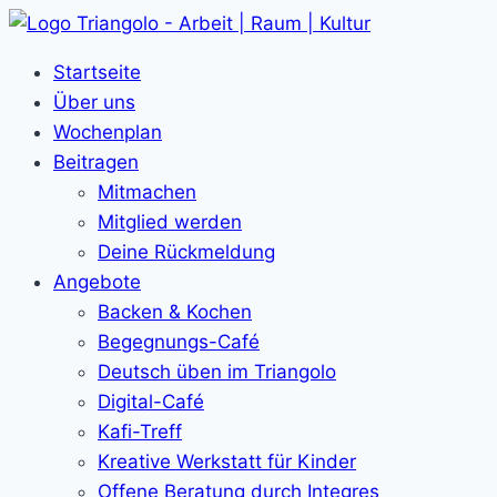
Zum
Inhalt
Startseite
springen
Über uns
Wochenplan
Beitragen
Mitmachen
Mitglied werden
Deine Rückmeldung
Angebote
Backen & Kochen
Begegnungs-Café
Deutsch üben im Triangolo
Digital-Café
Kafi-Treff
Kreative Werkstatt für Kinder
Offene Beratung durch Integres