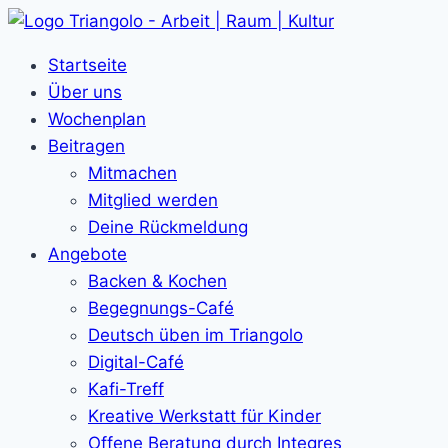
Zum
Inhalt
Startseite
springen
Über uns
Wochenplan
Beitragen
Mitmachen
Mitglied werden
Deine Rückmeldung
Angebote
Backen & Kochen
Begegnungs-Café
Deutsch üben im Triangolo
Digital-Café
Kafi-Treff
Kreative Werkstatt für Kinder
Offene Beratung durch Integres