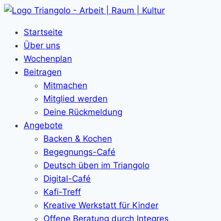
Zum
Inhalt
Startseite
springen
Über uns
Wochenplan
Beitragen
Mitmachen
Mitglied werden
Deine Rückmeldung
Angebote
Backen & Kochen
Begegnungs-Café
Deutsch üben im Triangolo
Digital-Café
Kafi-Treff
Kreative Werkstatt für Kinder
Offene Beratung durch Integres