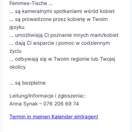
Femmes-Tische …
… są kameralnymi spotkaniami wśród kobiet
… są prowadzone przez kobietę w Twoim
języku
… umożliwiają Ci poznanie innych mam/kobiet
… dają Ci wsparcie i pomoc w codziennym
życiu
… odbywają się w Twoim regionie lub Twojej
okolicy
… są bezpłatne
Leitung/Informacje i zgłoszenia::
Anna Synak – 076 206 69 74
Termin in meinen Kalender eintragen!