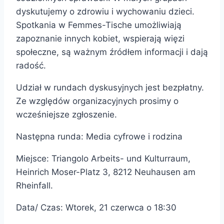
dyskutujemy o zdrowiu i wychowaniu dzieci.
Spotkania w Femmes-Tische umożliwiają
zapoznanie innych kobiet, wspierają więzi
społeczne, są ważnym źródłem informacji i dają
radość.
Udział w rundach dyskusyjnych jest bezpłatny.
Ze względów organizacyjnych prosimy o
wcześniejsze zgłoszenie.
Następna runda: Media cyfrowe i rodzina
Miejsce: Triangolo Arbeits- und Kulturraum,
Heinrich Moser-Platz 3, 8212 Neuhausen am
Rheinfall.
Data/ Czas: Wtorek, 21 czerwca o 18:30