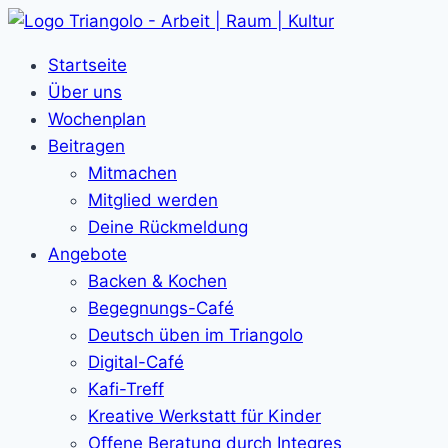
Zum
Inhalt
Startseite
springen
Über uns
Wochenplan
Beitragen
Mitmachen
Mitglied werden
Deine Rückmeldung
Angebote
Backen & Kochen
Begegnungs-Café
Deutsch üben im Triangolo
Digital-Café
Kafi-Treff
Kreative Werkstatt für Kinder
Offene Beratung durch Integres