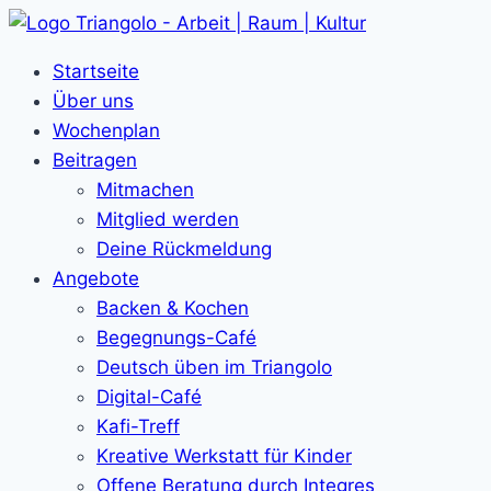
Zum
Inhalt
Startseite
springen
Über uns
Wochenplan
Beitragen
Mitmachen
Mitglied werden
Deine Rückmeldung
Angebote
Backen & Kochen
Begegnungs-Café
Deutsch üben im Triangolo
Digital-Café
Kafi-Treff
Kreative Werkstatt für Kinder
Offene Beratung durch Integres