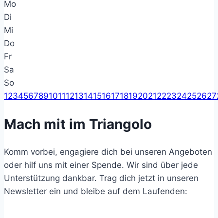
Mo
Di
Mi
Do
Fr
Sa
So
1
2
3
4
5
6
7
8
9
10
11
12
13
14
15
16
17
18
19
20
21
22
23
24
25
26
27
Mach mit im Triangolo
Komm vorbei, engagiere dich bei unseren Angeboten
oder hilf uns mit einer Spende. Wir sind über jede
Unterstützung dankbar. Trag dich jetzt in unseren
Newsletter ein und bleibe auf dem Laufenden: