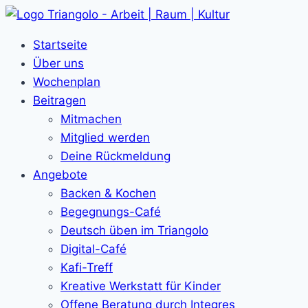
Zum
Inhalt
Startseite
springen
Über uns
Wochenplan
Beitragen
Mitmachen
Mitglied werden
Deine Rückmeldung
Angebote
Backen & Kochen
Begegnungs-Café
Deutsch üben im Triangolo
Digital-Café
Kafi-Treff
Kreative Werkstatt für Kinder
Offene Beratung durch Integres