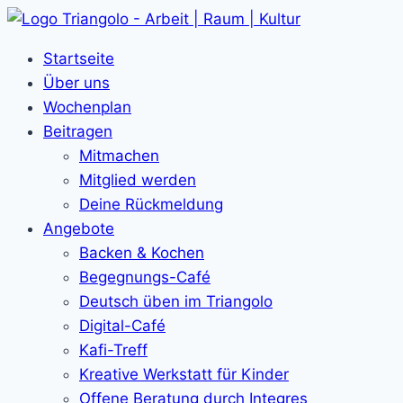
Zum
Inhalt
Startseite
springen
Über uns
Wochenplan
Beitragen
Mitmachen
Mitglied werden
Deine Rückmeldung
Angebote
Backen & Kochen
Begegnungs-Café
Deutsch üben im Triangolo
Digital-Café
Kafi-Treff
Kreative Werkstatt für Kinder
Offene Beratung durch Integres