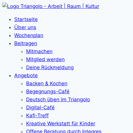
Zum
Inhalt
Startseite
springen
Über uns
Wochenplan
Beitragen
Mitmachen
Mitglied werden
Deine Rückmeldung
Angebote
Backen & Kochen
Begegnungs-Café
Deutsch üben im Triangolo
Digital-Café
Kafi-Treff
Kreative Werkstatt für Kinder
Offene Beratung durch Integres