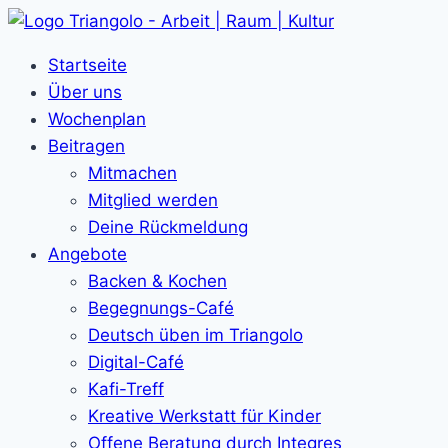
Zum
Inhalt
Startseite
springen
Über uns
Wochenplan
Beitragen
Mitmachen
Mitglied werden
Deine Rückmeldung
Angebote
Backen & Kochen
Begegnungs-Café
Deutsch üben im Triangolo
Digital-Café
Kafi-Treff
Kreative Werkstatt für Kinder
Offene Beratung durch Integres